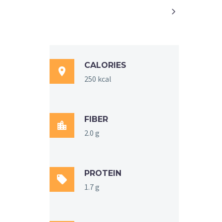

CALORIES

250 kcal
FIBER

2.0 g
PROTEIN

1.7 g