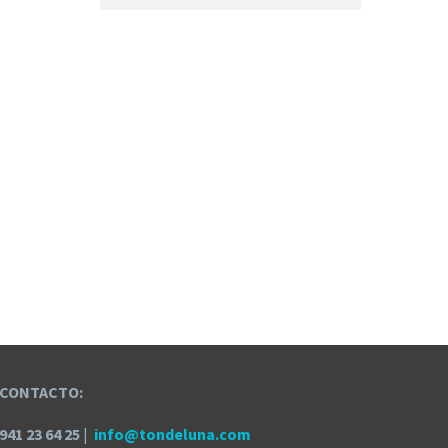
CONTACTO:
941 23 64 25
|
info@tondeluna.com