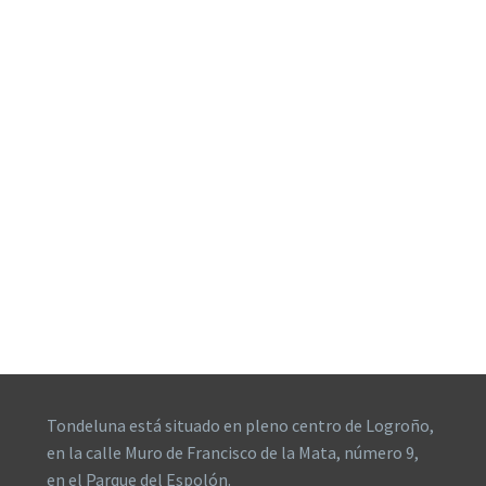
Tondeluna está situado en pleno centro de Logroño,
en la calle Muro de Francisco de la Mata, número 9,
en el Parque del Espolón.