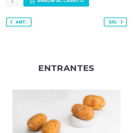
AÑADIR AL CARRITO
DE
CORDERO
A
ANT.
SIG.
LA
ROMANA
y
un
aliño
de
ENTRANTES
Lemon
curd
cantidad